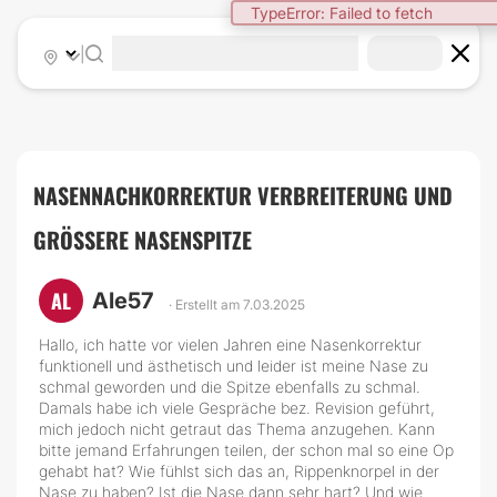
TypeError: Failed to fetch
|
NASENNACHKORREKTUR VERBREITERUNG UND
GRÖSSERE NASENSPITZE
AL
Ale57
· Erstellt am 7.03.2025
Hallo, ich hatte vor vielen Jahren eine Nasenkorrektur
funktionell und ästhetisch und leider ist meine Nase zu
schmal geworden und die Spitze ebenfalls zu schmal.
Damals habe ich viele Gespräche bez. Revision geführt,
mich jedoch nicht getraut das Thema anzugehen. Kann
bitte jemand Erfahrungen teilen, der schon mal so eine Op
gehabt hat? Wie fühlst sich das an, Rippenknorpel in der
Nase zu haben? Ist die Nase dann sehr hart? Und wie