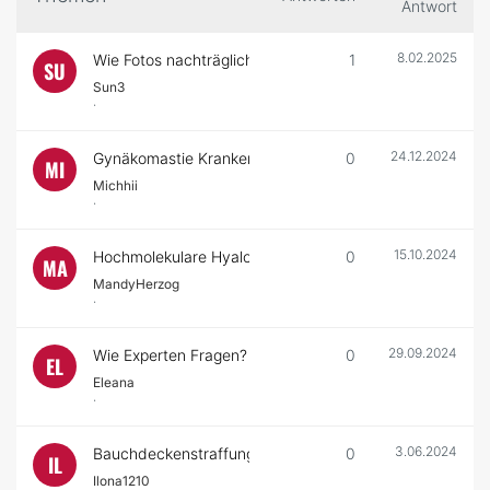
Antwort
8.02.2025
Wie Fotos nachträglich hinzufügen?
1
SU
Sun3
·
24.12.2024
Gynäkomastie Krankenkasse lehnt Ab
0
MI
Michhii
·
15.10.2024
Hochmolekulare Hyaloronsäure
0
MA
MandyHerzog
·
29.09.2024
Wie Experten Fragen?
0
EL
Eleana
·
3.06.2024
Bauchdeckenstraffung
0
IL
Ilona1210