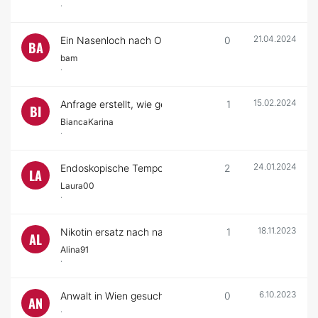
·
21.04.2024
Ein Nasenloch nach Op ständigt zu
0
BA
bam
·
15.02.2024
Anfrage erstellt, wie geht es weiter?
1
BI
BiancaKarina
·
24.01.2024
Endoskopische Temporallifting / Augenbrauenlifting
2
LA
Laura00
·
18.11.2023
Nikotin ersatz nach nasenmuschel verkleinerung
1
AL
Alina91
·
6.10.2023
Anwalt in Wien gesucht
0
AN
·