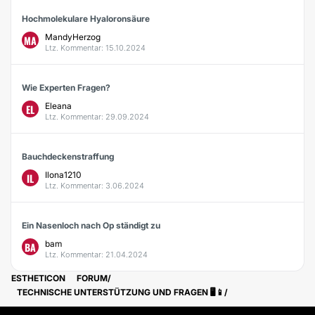
Hochmolekulare Hyaloronsäure
MandyHerzog
MA
Ltz. Kommentar: 15.10.2024
Wie Experten Fragen?
Eleana
EL
Ltz. Kommentar: 29.09.2024
Bauchdeckenstraffung
Ilona1210
IL
Ltz. Kommentar: 3.06.2024
Ein Nasenloch nach Op ständigt zu
bam
BA
Ltz. Kommentar: 21.04.2024
ESTHETICON
FORUM
TECHNISCHE UNTERSTÜTZUNG UND FRAGEN 🖥️📱