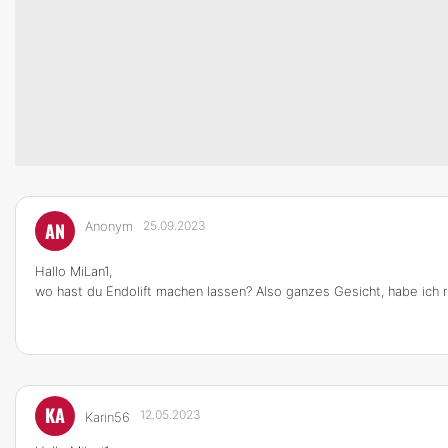
AN
Anonym
25.09.2023
Hallo MiLan1,
wo hast du Endolift machen lassen? Also ganzes Gesicht, habe ich r
KA
12.05.2023
Karin56