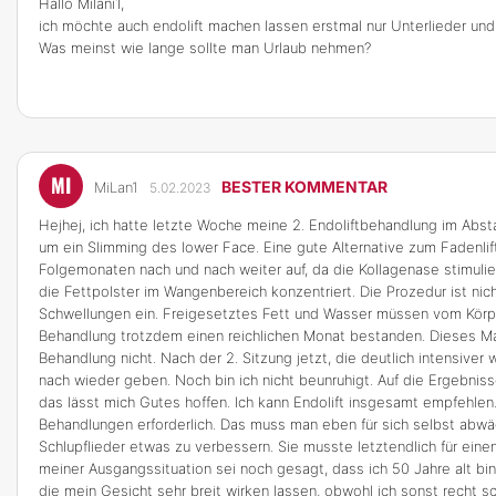
Hallo Milani1,
ich möchte auch endolift machen lassen erstmal nur Unterlieder und
Was meinst wie lange sollte man Urlaub nehmen?
MI
BESTER KOMMENTAR
MiLan1
5.02.2023
Hejhej, ich hatte letzte Woche meine 2. Endoliftbehandlung im Abst
um ein Slimming des lower Face. Eine gute Alternative zum Fadenlift
Folgemonaten nach und nach weiter auf, da die Kollagenase stimulier
die Fettpolster im Wangenbereich konzentriert. Die Prozedur ist nic
Schwellungen ein. Freigesetztes Fett und Wasser müssen vom Körpe
Behandlung trotzdem einen reichlichen Monat bestanden. Dieses Mal
Behandlung nicht. Nach der 2. Sitzung jetzt, die deutlich intensive
nach wieder geben. Noch bin ich nicht beunruhigt. Auf die Ergebnis
das lässt mich Gutes hoffen. Ich kann Endolift insgesamt empfehlen.
Behandlungen erforderlich. Das muss man eben für sich selbst abwäge
Schlupflieder etwas zu verbessern. Sie musste letztendlich für eine
meiner Ausgangssituation sei noch gesagt, dass ich 50 Jahre alt bi
die mein Gesicht sehr breit wirken lassen, obwohl ich sonst recht s