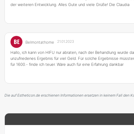
der weiteren Entwicklung. Alles Gute und viele Grüße! Die Claudia
BE
21.01.2023
Belmontathome
Hallo, ich kann von HIFU nur abraten, nach der Behandlung wurde 
unzufriedenes Ergebnis für viel Geld. Für solche Ergebnisse müssten
für 1600.- finde ich teuer. Wäre auch für eine Erfahrung dankbar
Die auf Estheticon.de erschienen Informationen ersetzen in keinem Fall den K