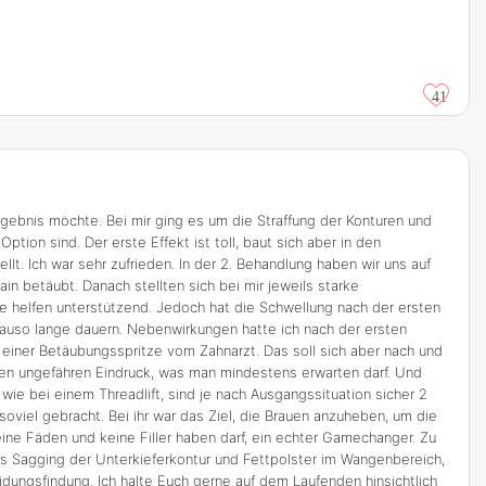
41
rgebnis möchte. Bei mir ging es um die Straffung der Konturen und
ion sind. Der erste Effekt ist toll, baut sich aber in den
t. Ich war sehr zufrieden. In der 2. Behandlung haben wir uns auf
in betäubt. Danach stellten sich bei mir jeweils starke
 helfen unterstützend. Jedoch hat die Schwellung nach der ersten
nauso lange dauern. Nebenwirkungen hatte ich nach der ersten
h einer Betäubungsspritze vom Zahnarzt. Das soll sich aber nach und
inen ungefähren Eindruck, was man mindestens erwarten darf. Und
wie bei einem Threadlift, sind je nach Ausgangssituation sicher 2
soviel gebracht. Bei ihr war das Ziel, die Brauen anzuheben, um die
eine Fäden und keine Filler haben darf, ein echter Gamechanger. Zu
as Sagging der Unterkieferkontur und Fettpolster im Wangenbereich,
idungsfindung. Ich halte Euch gerne auf dem Laufenden hinsichtlich