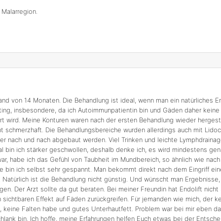
 Malarregion.
and von 14 Monaten. Die Behandlung ist ideal, wenn man ein natürliches E
ing, insbesondere, da ich Autoimmunpatientin bin und Gäden daher keine Opt
t wird. Meine Konturen waren nach der ersten Behandlung wieder hergestell
ht schmerzhaft. Die Behandlungsbereiche wurden allerdings auch mit Lidoca
r nach und nach abgebaut werden. Viel Trinken und leichte Lymphdrainage
 bin ich stärker geschwollen, deshalb denke ich, es wird mindestens ge
r war, habe ich das Gefühl von Taubheit im Mundbereich, so ähnlich wie nac
se bin ich selbst sehr gespannt. Man bekommt direkt nach dem Eingriff e
 Natürlich ist die Behandlung nicht günstig. Und wünscht man Ergebnisse, 
n. Der Arzt sollte da gut beraten. Bei meiner Freundin hat Endolift nicht 
n sichtbaren Effekt auf Fäden zurückgreifen. Für jemanden wie mich, der k
n, keine Falten habe und gutes Unterhautfett. Problem war bei mir eben d
chlank bin. Ich hoffe, meine Erfahrungen helfen Euch etwas bei der Entsche